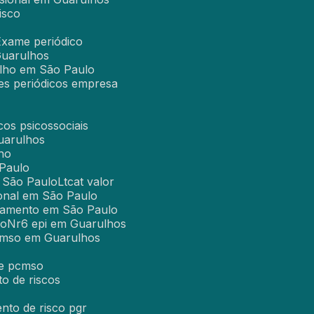
isco
Exame periódico
Guarulhos
alho em São Paulo
es periódicos empresa
cos psicossociais
uarulhos
ho
 Paulo
m São Paulo
Ltcat valor
ional em São Paulo
einamento em São Paulo
lo
Nr6 epi em Guarulhos
cmso em Guarulhos
 e pcmso
o de riscos
nto de risco pgr