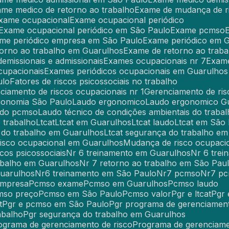
ame medico de retorno ao trabalho
Exame de mudança de r
Exame ocupacional
Exame ocupacional periódico
Exame ocupacional periódico em São Paulo
Exame pcmso
ame periódico empresa em São Paulo
Exame periódico em 
torno ao trabalho em Guarulhos
Exame de retorno ao trab
demissionais e admissionais
Exames ocupacionais nr 7
Exam
cupacionais
Exames periódicos ocupacionais em Guarulhos
ulo
Fatores de riscos psicossociais no trabalho
nciamento de riscos ocupacionais nr 1
Gerenciamento de ris
rgonomia São Paulo
Laudo ergonomico
Laudo ergonomico G
udo pcmso
Laudo técnico de condições ambientais do trabal
 trabalho
Ltcat
Ltcat em Guarulhos
Ltcat laudo
Ltcat em São
a do trabalho em Guarulhos
Ltcat segurança do trabalho e
risco ocupacional em Guarulhos
Mudança de risco ocupac
iscos psicossociais
Nr 6 treinamento em Guarulhos
Nr 6 tr
rabalho em Guarulhos
Nr 7 retorno ao trabalho em São Pau
Guarulhos
Nr6 treinamento em São Paulo
Nr7 pcmso
Nr7 p
empresa
Pcmso exame
Pcmso em Guarulhos
Pcmso laudo
cmso preço
Pcmso em São Paulo
Pcmso valor
Pgr e ltcat
Pgr
t
Pgr e pcmso em São Paulo
Pgr programa de gerenciament
abalho
Pgr segurança do trabalho em Guarulhos
rograma de gerenciamento de risco
Programa de gerenciame