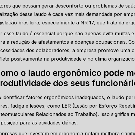
tores que possam gerar desconforto ou problemas de saúd
alização desse laudo é cada vez mais demandada por emp
gislação brasileira, especialmente a NR 17, que trata da er
r esse laudo é essencial porque não apenas evita multas 
ra a redução de afastamentos e doenças ocupacionais. C
cessidades dos colaboradores, a empresa promove uma cu
flete positivamente na produtividade e no clima organizacio
omo o laudo ergonômico pode me
rodutividade dos seus funcionár
 identificar fatores ergonômicos inadequados, o laudo pe
res, fadiga e lesões, como LER (Lesão por Esforço Repetit
teomusculares Relacionados ao Trabalho). Isso significa 
sposição para as atividades diárias.
presas que investem em ergonomia notam melhora signific