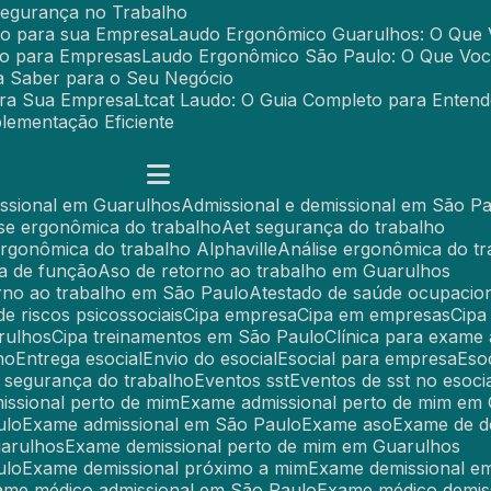
Segurança no Trabalho
to para sua Empresa
Laudo Ergonômico Guarulhos: O Que 
to para Empresas
Laudo Ergonômico São Paulo: O Que Voc
a Saber para o Seu Negócio
ara Sua Empresa
Ltcat Laudo: O Guia Completo para Entend
lementação Eficiente
missional em Guarulhos
Admissional e demissional em São P
lise ergonômica do trabalho
Aet segurança do trabalho
 ergonômica do trabalho Alphaville
Análise ergonômica do t
a de função
Aso de retorno ao trabalho em Guarulhos
orno ao trabalho em São Paulo
Atestado de saúde ocupacion
 de riscos psicossociais
Cipa empresa
Cipa em empresas
Cip
rulhos
Cipa treinamentos em São Paulo
Clínica para exame
ho
Entrega esocial
Envio do esocial
Esocial para empresa
Es
l segurança do trabalho
Eventos sst
Eventos de sst no esoci
issional perto de mim
Exame admissional perto de mim em
ulo
Exame admissional em São Paulo
Exame aso
Exame de 
uarulhos
Exame demissional perto de mim em Guarulhos
ulo
Exame demissional próximo a mim
Exame demissional e
xame médico admissional em São Paulo
Exame médico demis