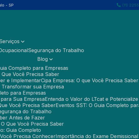
lo - SP
(11) 225
Serviços
 Ocupacional
Segurança do Trabalho
Blog
 Guia Completo para Empresas
O Que Você Precisa Saber
der e Implementar
Cipa Empresa: O que Você Precisa Sabe
 Transformar sua Empresa
pleto para Empresas
 para Sua Empresa
Entenda o Valor do LTcat e Potencializ
 Que Você Precisa Saber
Eventos SST: O Guia Completo pa
Segurança do Trabalho
ber Antes de Fazer
 O Que Você Precisa Saber
o: Guia Completo
 Você Precisa Conhecer
Importância do Exame Demissiona