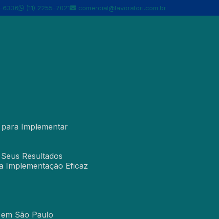
5-6336
(11) 2255-7021
comercial@lavoratori.com.br
r para Implementar
e Seus Resultados
ra Implementação Eficaz
l em São Paulo