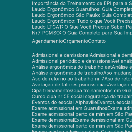
Importância do Treinamento de EPI para a 
Laudo Ergonômico Guarulhos: Guia Comple
Laudo Ergonômico São Paulo: Guia Comple
Laudo Ergonômico: Tudo o que Você Precis
Laudo LTCAT: O Que Você Precisa Saber P
Nr7 PCMSO: O Guia Completo para Sua Imp
Agendamento
Orçamento
Contato
Admissional e demissional
Admissional e de
Admissional periódico e demissional
Aet aná
Análise ergonômica do trabalho aet
Análise
Análise ergonômica de trabalho
Aso mudanç
Aso de retorno ao trabalho nr 7
Aso de ret
Avaliação de fatores psicossociais
Avaliação
Cipa treinamentos
Cipa treinamentos em Gua
Curso cipa nr 5
E social segurança do trabal
Eventos do esocial Alphaville
Eventos esocia
Exame admissional em Guarulhos
Exame adm
Exame admissional perto de mim em São Pa
Exame demissional
Exame demissional em G
Exame demissional perto de mim em São Pa
Exame médico admissional em Guarulhos
E