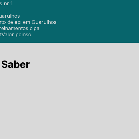
s nr 1
uarulhos
nto de epi em Guarulhos
Treinamentos cipa
t
Valor pcmso
 Saber