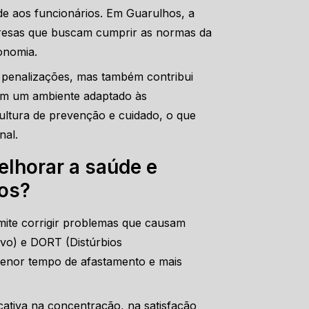
e aos funcionários. Em Guarulhos, a
resas que buscam cumprir as normas da
gonomia.
e penalizações, mas também contribui
om um ambiente adaptado às
ltura de prevenção e cuidado, o que
nal.
lhorar a saúde e
ios?
rmite corrigir problemas que causam
ivo) e DORT (Distúrbios
menor tempo de afastamento e mais
ativa na concentração, na satisfação