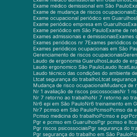
Exame médico demissional em São Paulo
Ex
Exame de mudança de riscos ocupacionais
Exame ocupacional periódico em Guarulhos
Exame periódico empresa em Guarulhos
Ex
Exame periódico em São Paulo
Exame de re
Exames admissionais e demissionais
Exames 
Exames periódicos nr 7
Exames periódicos o
Exames periódicos ocupacionais em São Pa
Gerenciamento de riscos ocupacionais
Gere
Laudo de ergonomia Guarulhos
Laudo de e
Laudo ergonomico São Paulo
Laudo ltcat
La
Laudo técnico das condições do ambiente de
Ltcat segurança do trabalho
Ltcat seguranç
Mudança de risco ocupacional
Mudança de 
Nr 1 avaliação de riscos psicossociais
Nr 1 r
Nr 7 retorno ao trabalho
Nr 7 retorno ao t
Nr6 epi em São Paulo
Nr6 treinamento em 
Nr7 pcmso em São Paulo
Pcmso
Pcmso da 
Pcmso medicina do trabalho
Pcmso e pgr
P
Pgr e pcmso em Guarulhos
Pgr pcmso e ltca
Pgr riscos psicossociais
Pgr segurança do tr
Pgr segurança do trabalho em São Paulo
P