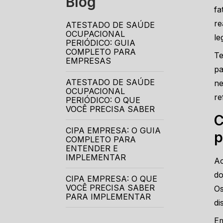
Blog
fa
re
ATESTADO DE SAÚDE
OCUPACIONAL
le
PERIÓDICO: GUIA
COMPLETO PARA
Te
EMPRESAS
pa
ATESTADO DE SAÚDE
ne
OCUPACIONAL
re
PERIÓDICO: O QUE
VOCÊ PRECISA SABER
C
CIPA EMPRESA: O GUIA
p
COMPLETO PARA
ENTENDER E
IMPLEMENTAR
Ao
do
CIPA EMPRESA: O QUE
VOCÊ PRECISA SABER
Os
PARA IMPLEMENTAR
di
DESCUBRA COMO UM
Em