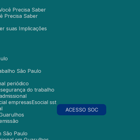
Você Precisa Saber
ê Precisa Saber
er suas Implicações
aulo
rabalho São Paulo
al periódico
a segurança do trabalho
 admissional
ocial empresas
Esocial sst
al
ACESSO SOC
 Guarulhos
demissão
m São Paulo
sional em Guarulhos