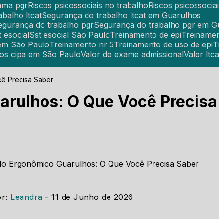
rama pgr
Riscos psicossociais no trabalho
Riscos psicossociai
abalho ltcat
Segurança do trabalho ltcat em Guarulhos
Segurança do trabalho pgr
Segurança do trabalho pgr em G
st esocial
Sst esocial São Paulo
Treinamento de epi
Treiname
 em São Paulo
Treinamento nr 5
Treinamento de uso de epi
tos cipa em São Paulo
Valor do exame admissional
Valor ltca
ê Precisa Saber
rulhos: O Que Você Precisa
or:
Leandra
- 11 de Junho de 2026