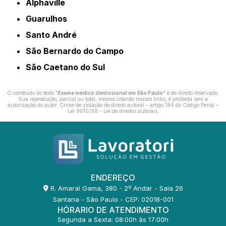
Alphaville
Guarulhos
Santo André
São Bernardo do Campo
São Caetano do Sul
O conteúdo do texto "
Exame médico demissional em São Paulo
" é de direito reservado.
Sua reprodução, parcial ou total, mesmo citando nossos links, é proibida sem a
autorização do autor. Crime de violação de direito autoral – artigo 184 do Código Penal –
Lei 9610/98 - Lei de direitos autorais
.
ENDEREÇO
R. Amaral Gama, 380 - 2º Andar - Sala 26
Santana - São Paulo - CEP: 02018-001
HÓRARIO DE ATENDIMENTO
Segunda a Sexta: 08:00h às 17:00h