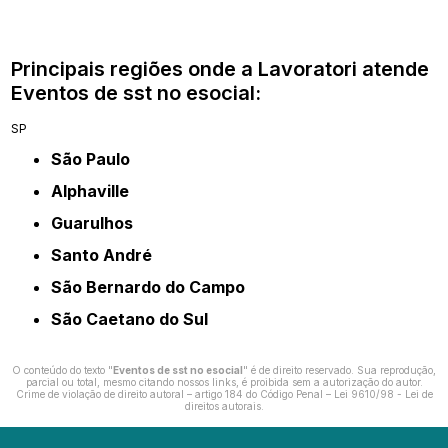
Principais regiões onde a Lavoratori atende
Eventos de sst no esocial:
SP
São Paulo
Alphaville
Guarulhos
Santo André
São Bernardo do Campo
São Caetano do Sul
O conteúdo do texto "
Eventos de sst no esocial
" é de direito reservado. Sua reprodução,
parcial ou total, mesmo citando nossos links, é proibida sem a autorização do autor.
Crime de violação de direito autoral – artigo 184 do Código Penal –
Lei 9610/98 - Lei de
direitos autorais
.