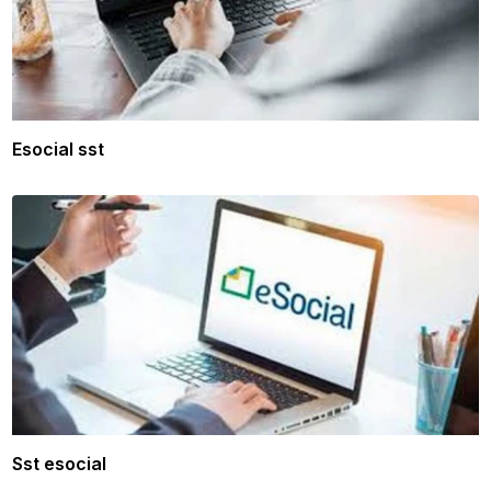
Esocial sst
Sst esocial