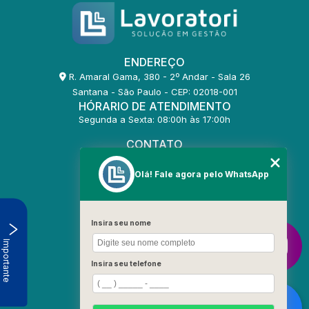
ENDEREÇO
R. Amaral Gama, 380 - 2º Andar - Sala 26
Santana - São Paulo - CEP: 02018-001
HÓRARIO DE ATENDIMENTO
Segunda a Sexta: 08:00h às 17:00h
CONTATO
(11) 2255-6336
(11) 2255-7021
Olá! Fale agora pelo WhatsApp
comercial@lavoratori.com.br
MENU
Insira seu nome
HOME
Importante
QUEM SOMOS
SERVIÇOS
Insira seu telefone
BLOG
AGENDAMENTO
ORÇAMENTO