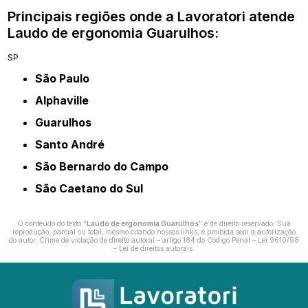
Principais regiões onde a Lavoratori atende
Laudo de ergonomia Guarulhos:
SP
São Paulo
Alphaville
Guarulhos
Santo André
São Bernardo do Campo
São Caetano do Sul
O conteúdo do texto "
Laudo de ergonomia Guarulhos
" é de direito reservado. Sua
reprodução, parcial ou total, mesmo citando nossos links, é proibida sem a autorização
do autor. Crime de violação de direito autoral – artigo 184 do Código Penal –
Lei 9610/98
- Lei de direitos autorais
.