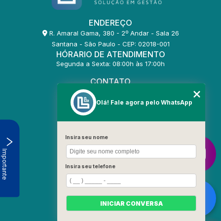
ENDEREÇO
R. Amaral Gama, 380 - 2º Andar - Sala 26
Santana - São Paulo - CEP: 02018-001
HÓRARIO DE ATENDIMENTO
Segunda a Sexta: 08:00h às 17:00h
CONTATO
(11) 2255-6336
(11) 2255-7021
Olá! Fale agora pelo WhatsApp
comercial@lavoratori.com.br
MENU
Insira seu nome
HOME
Importante
QUEM SOMOS
SERVIÇOS
Insira seu telefone
BLOG
AGENDAMENTO
ORÇAMENTO
INICIAR CONVERSA
CONTATO
CATEGORIAS