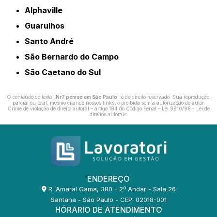
Alphaville
Guarulhos
Santo André
São Bernardo do Campo
São Caetano do Sul
O conteúdo do texto "
Nr7 pcmso em São Paulo
" é de direito reservado. Sua reprodução,
parcial ou total, mesmo citando nossos links, é proibida sem a autorização do autor.
Crime de violação de direito autoral – artigo 184 do Código Penal –
Lei 9610/98 - Lei de
direitos autorais
.
ENDEREÇO
R. Amaral Gama, 380 - 2º Andar - Sala 26
Santana - São Paulo - CEP: 02018-001
HÓRARIO DE ATENDIMENTO