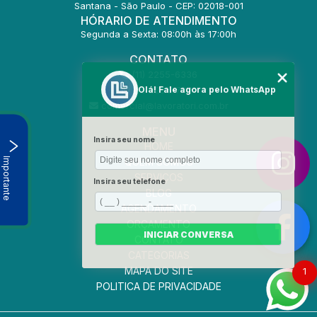
Santana - São Paulo - CEP: 02018-001
HÓRARIO DE ATENDIMENTO
Segunda a Sexta: 08:00h às 17:00h
CONTATO
(11) 2255-6336
(11) 2255-7021
Olá! Fale agora pelo WhatsApp
comercial@lavoratori.com.br
MENU
Insira seu nome
HOME
Importante
QUEM SOMOS
SERVIÇOS
Insira seu telefone
BLOG
AGENDAMENTO
ORÇAMENTO
INICIAR CONVERSA
CONTATO
CATEGORIAS
MAPA DO SITE
1
POLITICA DE PRIVACIDADE