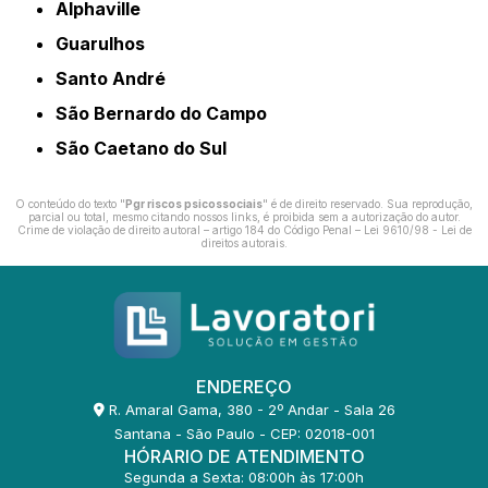
Alphaville
Guarulhos
Santo André
São Bernardo do Campo
São Caetano do Sul
O conteúdo do texto "
Pgr riscos psicossociais
" é de direito reservado. Sua reprodução,
parcial ou total, mesmo citando nossos links, é proibida sem a autorização do autor.
Crime de violação de direito autoral – artigo 184 do Código Penal –
Lei 9610/98 - Lei de
direitos autorais
.
ENDEREÇO
R. Amaral Gama, 380 - 2º Andar - Sala 26
Santana - São Paulo - CEP: 02018-001
HÓRARIO DE ATENDIMENTO
Segunda a Sexta: 08:00h às 17:00h