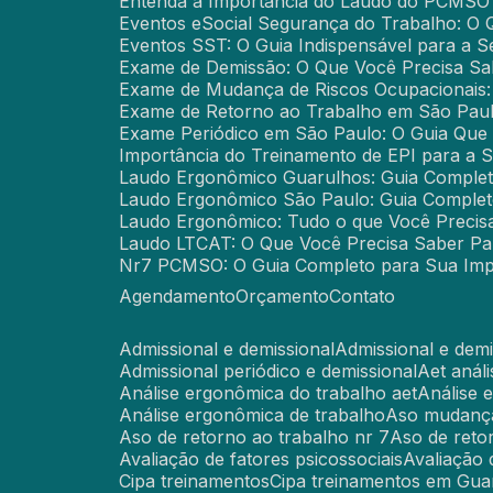
Entenda a Importância do Laudo do PCMSO
Eventos eSocial Segurança do Trabalho: O
Eventos SST: O Guia Indispensável para a 
Exame de Demissão: O Que Você Precisa Sa
Exame de Mudança de Riscos Ocupacionais:
Exame de Retorno ao Trabalho em São Paul
Exame Periódico em São Paulo: O Guia Que
Importância do Treinamento de EPI para a 
Laudo Ergonômico Guarulhos: Guia Comple
Laudo Ergonômico São Paulo: Guia Comple
Laudo Ergonômico: Tudo o que Você Precis
Laudo LTCAT: O Que Você Precisa Saber P
Nr7 PCMSO: O Guia Completo para Sua Imp
Agendamento
Orçamento
Contato
Admissional e demissional
Admissional e de
Admissional periódico e demissional
Aet aná
Análise ergonômica do trabalho aet
Análise
Análise ergonômica de trabalho
Aso mudanç
Aso de retorno ao trabalho nr 7
Aso de ret
Avaliação de fatores psicossociais
Avaliação
Cipa treinamentos
Cipa treinamentos em Gua