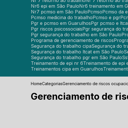
Nr 7 retorno ao trabalho
Nr 7 retorno ao t
Nr6 epi em São Paulo
Nr6 treinamento em 
Nr7 pcmso em São Paulo
Pcmso
Pcmso da 
Pcmso medicina do trabalho
Pcmso e pgr
P
Pgr e pcmso em Guarulhos
Pgr pcmso e ltca
Pgr riscos psicossociais
Pgr segurança do tr
Pgr segurança do trabalho em São Paulo
P
Programa de gerenciamento de riscos
Prog
Segurança do trabalho cipa
Segurança do tr
Segurança do trabalho ltcat em São Paulo
Segurança do trabalho pgr em São Paulo
S
Treinamento de epi nr 6
Treinamento de epi
Treinamentos cipa em Guarulhos
Treinamen
Home
Categorias
Gerenciamento de riscos ocupacio
Gerenciamento de ris