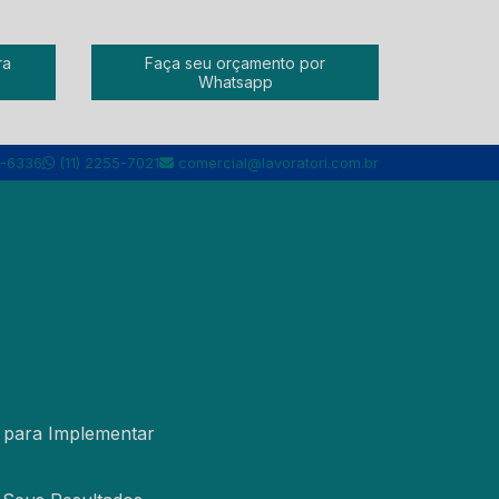
ra
Faça seu orçamento por
Whatsapp
5-6336
(11) 2255-7021
comercial@lavoratori.com.br
r para Implementar