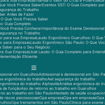
 para Sua Empresa
Entenda o Valor do LTcat e Potencializ
 Que Você Precisa Saber
Eventos SST: O Guia Completo pa
Segurança do Trabalho
ber Antes de Fazer
 O Que Você Precisa Saber
o: Guia Completo
 Você Precisa Conhecer
Importância do Exame Demissiona
Segurança no Trabalho
to para sua Empresa
Laudo Ergonômico Guarulhos: O Que 
to para Empresas
Laudo Ergonômico São Paulo: O Que Voc
a Saber para o Seu Negócio
ara Sua Empresa
Ltcat Laudo: O Guia Completo para Entend
lementação Eficiente
missional em Guarulhos
Admissional e demissional em São P
lise ergonômica do trabalho
Aet segurança do trabalho
 ergonômica do trabalho Alphaville
Análise ergonômica do t
a de função
Aso de retorno ao trabalho em Guarulhos
orno ao trabalho em São Paulo
Atestado de saúde ocupacion
 de riscos psicossociais
Cipa empresa
Cipa em empresas
Cip
rulhos
Cipa treinamentos em São Paulo
Clínica para exame