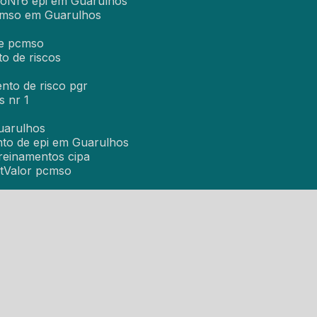
lo
Nr6 epi em Guarulhos
cmso em Guarulhos
 e pcmso
o de riscos
nto de risco pgr
s nr 1
uarulhos
nto de epi em Guarulhos
Treinamentos cipa
t
Valor pcmso