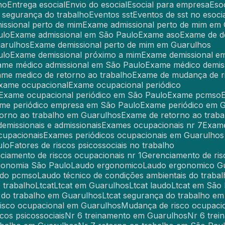
ho
Entrega esocial
Envio do esocial
Esocial para empresa
Es
l segurança do trabalho
Eventos sst
Eventos de sst no esoci
issional perto de mim
Exame admissional perto de mim em
ulo
Exame admissional em São Paulo
Exame aso
Exame de 
uarulhos
Exame demissional perto de mim em Guarulhos
ulo
Exame demissional próximo a mim
Exame demissional e
xame médico admissional em São Paulo
Exame médico demis
ame medico de retorno ao trabalho
Exame de mudança de r
Exame ocupacional
Exame ocupacional periódico
Exame ocupacional periódico em São Paulo
Exame pcmso
ame periódico empresa em São Paulo
Exame periódico em 
torno ao trabalho em Guarulhos
Exame de retorno ao trab
demissionais e admissionais
Exames ocupacionais nr 7
Exam
cupacionais
Exames periódicos ocupacionais em Guarulhos
ulo
Fatores de riscos psicossociais no trabalho
nciamento de riscos ocupacionais nr 1
Gerenciamento de ris
rgonomia São Paulo
Laudo ergonomico
Laudo ergonomico G
udo pcmso
Laudo técnico de condições ambientais do trabal
 trabalho
Ltcat
Ltcat em Guarulhos
Ltcat laudo
Ltcat em São
a do trabalho em Guarulhos
Ltcat segurança do trabalho e
risco ocupacional em Guarulhos
Mudança de risco ocupac
iscos psicossociais
Nr 6 treinamento em Guarulhos
Nr 6 tr