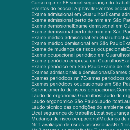
Curso cipa nr 5
E social segurança do trabal
Eventos do esocial Alphaville
Eventos esocia
Exame admissional em Guarulhos
Exame adm
Exame admissional perto de mim em São Pa
Exame demissional
Exame demissional em G
Exame demissional perto de mim em São Pa
Exame médico admissional em Guarulhos
E
Exame médico demissional em São Paulo
Ex
Exame de mudança de riscos ocupacionais
Exame ocupacional periódico em Guarulhos
Exame periódico empresa em Guarulhos
Ex
Exame periódico em São Paulo
Exame de re
Exames admissionais e demissionais
Exames 
Exames periódicos nr 7
Exames periódicos o
Exames periódicos ocupacionais em São Pa
Gerenciamento de riscos ocupacionais
Gere
Laudo de ergonomia Guarulhos
Laudo de e
Laudo ergonomico São Paulo
Laudo ltcat
La
Laudo técnico das condições do ambiente de
Ltcat segurança do trabalho
Ltcat seguranç
Mudança de risco ocupacional
Mudança de 
Nr 1 avaliação de riscos psicossociais
Nr 1 r