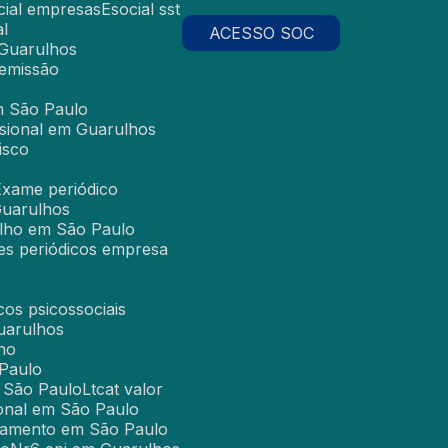
ocial empresas
Esocial sst
al
ACESSO SOC
 Guarulhos
demissão
m São Paulo
sional em Guarulhos
isco
Exame periódico
Guarulhos
alho em São Paulo
es periódicos empresa
cos psicossociais
uarulhos
ho
 Paulo
m São Paulo
Ltcat valor
ional em São Paulo
einamento em São Paulo